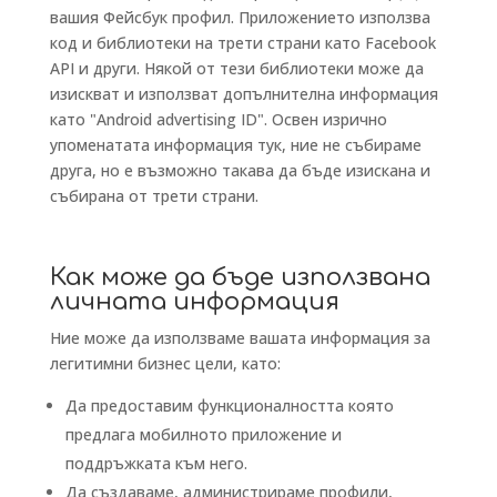
вашия Фейсбук профил. Приложението използва
код и библиотеки на трети страни като Facebook
API и други. Някой от тези библиотеки може да
изискват и използват допълнителна информация
като "Android advertising ID". Освен изрично
упоменатата информация тук, ние не събираме
друга, но е възможно такава да бъде изискана и
събирана от трети страни.
Как може да бъде използвана
личната информация
Ние може да използваме вашата информация за
легитимни бизнес цели, като:
Да предоставим функционалността която
предлага мобилното приложение и
поддръжката към него.
Да създаваме, администрираме профили,