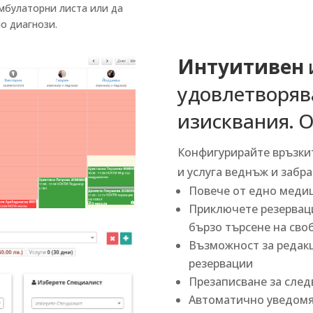
мбулаторни листа или да
о диагнози.
Интуитивен
удовлетворяв
изисквания. 
Конфигурирайте връзкит
и услуга веднъж и забра
Повече от едно медиц
Приключете резерваци
бързо търсене на сво
Възможност за редак
резервации
Презаписване за след
Автоматично уведомя