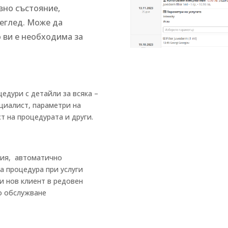
вно състояние,
еглед. Може да
 ви е необходима за
едури с детайли за всяка –
ециалист, параметри на
т на процедурата и други.
ция, автоматично
а процедура при услуги
и нов клиент в редовен
о обслужване