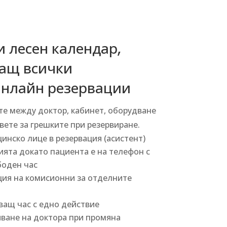
и лесен календар,
ащ всички
Онлайн резервации
е между доктор, кабинет, оборудване
вете за грешките при резервиране.
инско лице в резервация (асистент)
ята докато пациента е на телефон с
боден час
ция на комисионни за отделните
ващ час с едно действие
ване на доктора при промяна