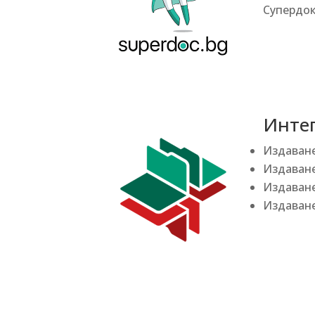
Супердо
Инте
Издаване
Издаване
Издаване
Издаване