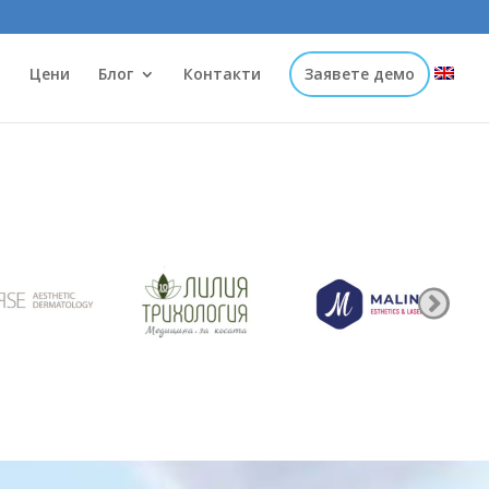
и
Цени
Блог
Контакти
Заявете демо