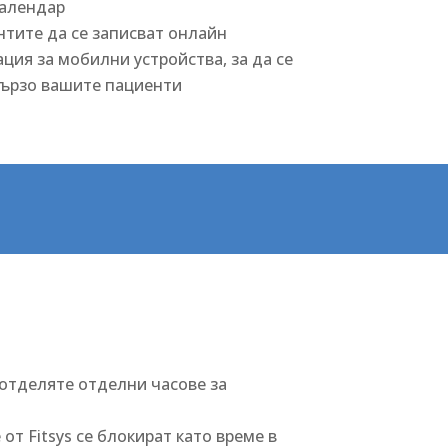
календар
тите да се записват онлайн
ция за мобилни устройства, за да се
бързо вашите пациенти
 отделяте отделни часове за
 от Fitsys се блокират като време в