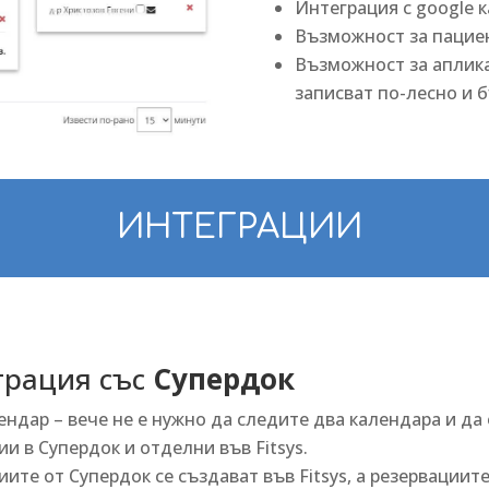
Интеграция с google 
Възможност за пациен
Възможност за аплика
записват по-лесно и 
ИНТЕГРАЦИИ
грация със
Супердок
ендар – вече не е нужно да следите два календара и да
ии в Супердок и отделни във Fitsys.
ите от Супердок се създават във Fitsys, а резервациите