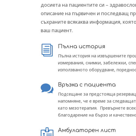
досиета на пациентите си – здравосло
описание на първичен и последващ пр
съхраните всякаква информация, която
ваш пациент.
Пълна история
i
Пълна история на извършените проц
измервания, снимки, забележки, сп
използваното оборудване, пореднос
Връзка с пациента

Подсещане за предстояща резерва
напомняне, че е време за следващат
като мезотерапия. Превърнете всек
благодарение на бързо и качествен
Амбулаторен лист
