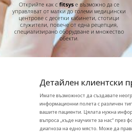
Открийте как с
fitsys
e възможно да се
управляват от малки до големи медицински
центрове с десетки кабинети, стотици
служители, повече от една рецепция,
специализирано оборудване и множество
обекти.
Детайлен клиентски 
Имате възможност да създавате неог
информационни полета с различен тип
вашите пациенти. Цялата нужна инфор
въпроса „къде научихте за нас“ през 
диагноза на едно място. Може да пра