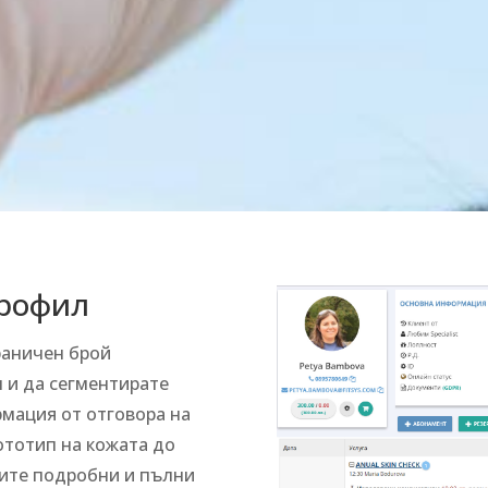
профил
раничен брой
 и да сегментирате
мация от отговора на
фототип на кожата до
вите подробни и пълни