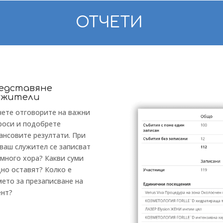
ОТЧЕТИ
едставяне
ужители
чете отговорите на важни
роси и подобрете
ансовите резултати. При
 ваш служител се записват
-много хора? Какви суми
дно оставят? Колко е
мето за презаписване на
ент?