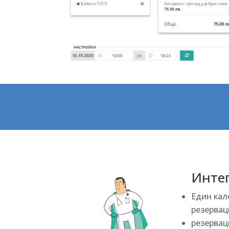
Инте
Един кал
резервац
резерваци