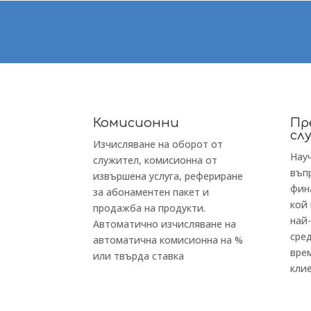
Комисионни
Пр
сл
Изчисляване на оборот от
Нау
служител, комисионна от
въп
извършена услуга, рефериране
фин
за абонаментен пакет и
кой
продажба на продукти.
най
Автоматично изчисляване на
сре
автоматична комисионна на %
вре
или твърда ставка
кли