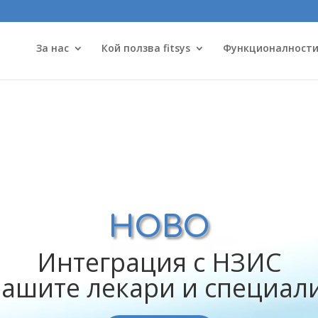
За нас
Кой ползва fitsys
Функционалност
НОВО
Интеграция с НЗИС
вашите лекари и специал