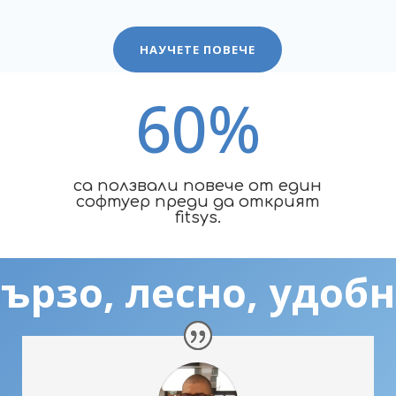
НАУЧЕТЕ ПОВЕЧЕ
60
%
са ползвали повече от един
софтуер преди да открият
fitsys.
ързо, лесно, удоб