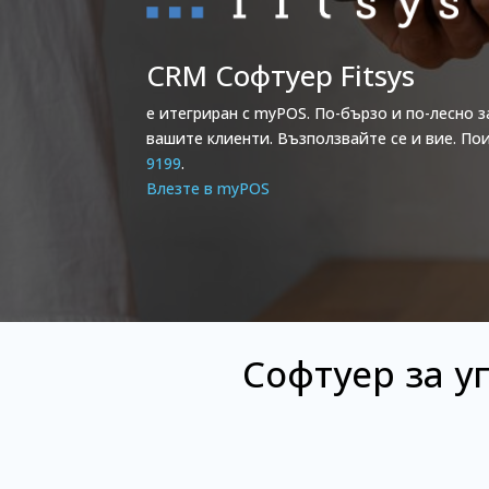
CRM Софтуер Fitsys
е итегриран с myPOS. По-бързо и по-лесно 
вашите клиенти. Възползвайте се и вие. П
9199
.
Влезте в myPOS
Софтуер за у