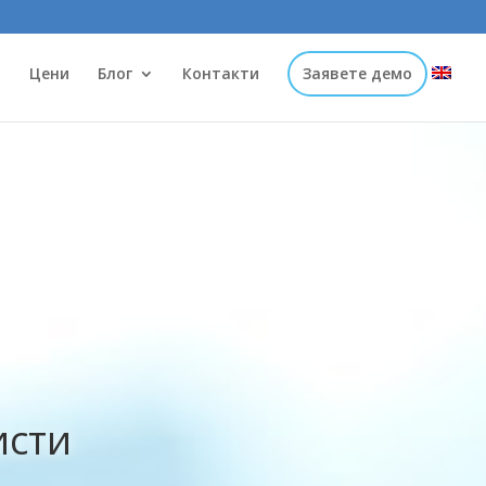
и
Цени
Блог
Контакти
Заявете демо
исти