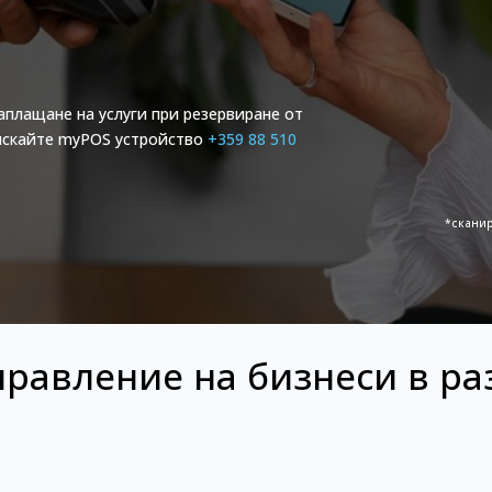
заплащане на услуги при резервиране от
оискайте myPOS устройство
+359 88 510
*сканир
правление на бизнеси в р