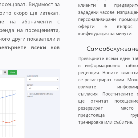
 посещават. Видимост за
клиенти в предварит
зададени часове. Изпращан
оито скоро ще изтекат.
персонализирани промоц
не на абонаменти с
оферти е въпрос
тренда на посещенията,
конфигурация за минути.
ного други показатели и
ревърнете всеки нов
Самообслужван
Превърнете всеки един та
в информационно табл
рецепция. Новите клиент
се регистрират сами. Мож
взимате информир
съгласия. Посетителите 
ще отчитат посещени
резервират място
предстояща груп
тренировка или събитие.