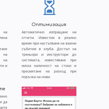

т
Оптимизация
 на
Автоматично изпращане на
ена
отчети. Известия в реално
време при настъпване на важни
тане
събития в клуба. Достъп на
е на
треньори и инструктори до
е на
системата, известяване при
ети и
ниска наличност на стоки и
пресмятане на разход при
поръчка на нови.
те
вено
и да
ите