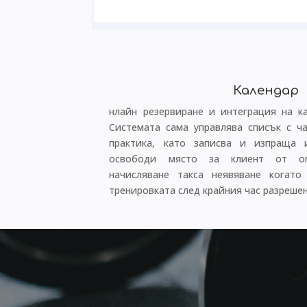
Календар
нлайн резервиране и интеграция на к
Системата сама управлява списък с ч
практика, като записва и изпраща и
освободи място за клиент от оп
начисляване такса неявяване когато
тренировката след крайния час разрешен