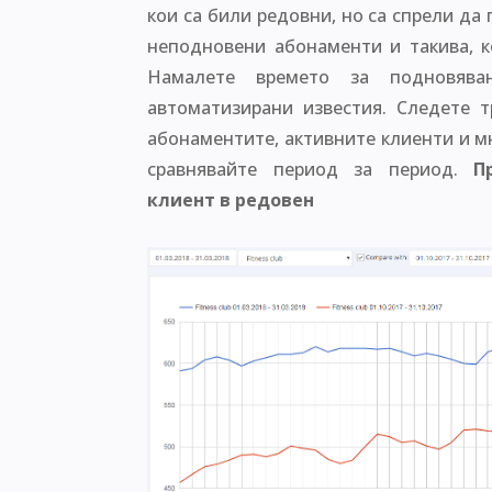
кои са били редовни, но са спрели да
неподновени абонаменти и такива, к
Намалете времето за подновява
автоматизирани известия. Следете 
абонаментите, активните клиенти и м
сравнявайте период за период.
П
клиент в редовен