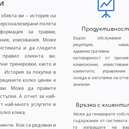

и
обекта ви – история на
персонализирани полета
Продуктивнос
ормация за травми,
Бързо обслужване
яние, изисквания. Може
рецепция, намал
истемата и да следите
административна
правил клиента ви.
натовареност от пресмя
ни тренировки, както и
комисионни, известяван
клиентите, управлени
. История за покупки в
склада и изготвяне на отч
рецените колко ценен е
анализи.
 ви. Може да правите
стъпки. А отчет за най-
т най-много услугите и
Връзка с клиенти
олко клика.
Може да генерирате собст
съдържание от системата 
енти. Кои са редовни и
го изпращате на ваш