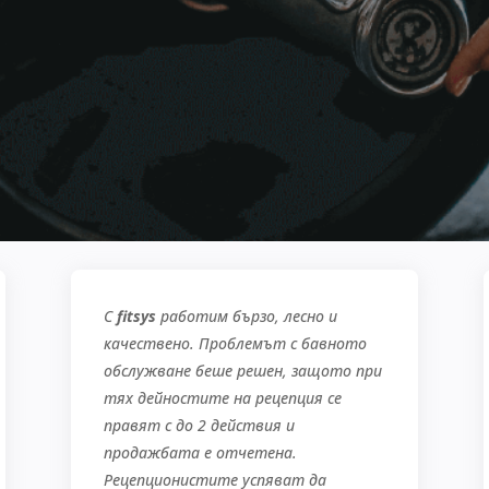
С
fitsys
работим бързо, лесно и
качествено. Проблемът с бавното
обслужване беше решен, защото при
тях дейностите на рецепция се
правят с до 2 действия и
продажбата е отчетена.
Рецепционистите успяват да