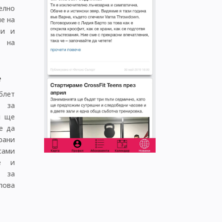
елно
е на
ии и
 на
е
блет
о за
и ще
е да
ани
сами
е и
 за
ова