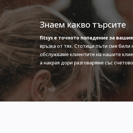
Знаем какво търсите
fitsys
e точното попадение за вашия
връзка от тях. Стотици пъти сме били 
обслужваме клиентите на нашите клиен
а накрая дори разговаряме със счетово