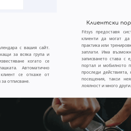
Клиентски пор
Fitsys предоставя си
клиенти да могат да
практика или тренировк
алендара с вашия сайт.
заплати. Има възмож
акащи за всяка група и
записването става с е
звестяване когато се
портал и мобилното 
ашката. Автоматично
проследи действията, 
 клиент се откаже от
посещения, такси нея
 за отписване.
лоялност и много други