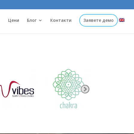
и
Цени
Блог
Контакти
Заявете демо