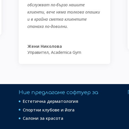
обслужват по-бързо нашите
клиенти, вече няма толкова опашки
и в крайна сметка клиентите
станаха по-доволни.
Жени Николова
Управител
,
Academica Gym
Ние предлагаме софтуер за
Естетична дерматология
Спортни клубове и йога
Салони за красота