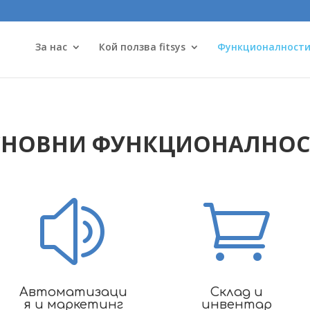
За нас
Кой ползва fitsys
Функционалност
СНОВНИ ФУНКЦИОНАЛНОС
z

Автоматизаци
Склад и
я и маркетинг
инвентар