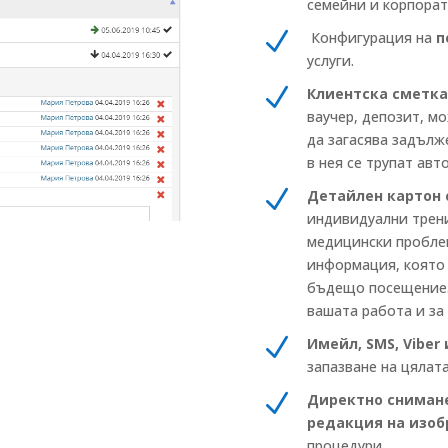
семейни и корпора
N
Конфигурация на
п
услуги.
N
Клиентска сметк
ваучер, депозит, мо
да загасява задълж
в нея се трупат ав
N
Детайлен картон 
индивидуални трени
медицински проблем
информация, която 
бъдещо посещение.
вашата работа и за
N
Имейл, SMS, Viber
запазване на цялат
N
Директно снимане
редакция на изо
процедури