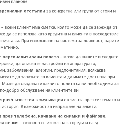
тивни планове
ерсонални отстъпки
за конкретна или група от стоки и
а
– всеки клиент има сметка, която може да се зарежда от
же да се използва като кредитна и клиента в последствие
енията си. При използване на система за лоялност, парите
томатично.
с персонализирани полета
– може да пишете и следите
ровки, да описвате настройки на апаратурата,
и, заболявания, алергии, предпочитания, всякаква
искате да запазите за клиента и да имате достъпна при
 Може да създавате каквито полета са ви необходими за
 по-добро обслужване на клиентите ви.
 и push
известия- комуникация с клиента през системата и
а история. Възможност за изпращане на анкети.
 през телефона, качване на снимки и файлове,
бражения
– основно се използва за преди и след