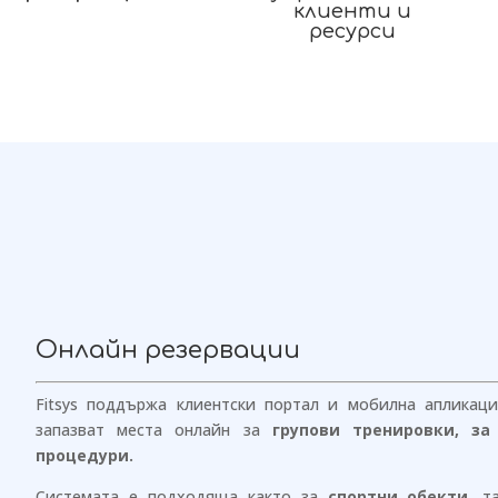
клиенти и
ресурси
Онлайн резервации
Fitsys поддържа клиентски портал и мобилна апликац
запазват места онлайн за
групови тренировки, з
процедури.
Системата е подходяща както за
спортни обекти
, т