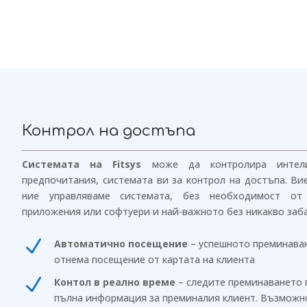
Контрол на достъпа
Системата на Fitsys
може да контролира интели
предпочитания, системата ви за контрол на достъпа. Ви
ние управляваме системата, без необходимост от
приложения или софтуери и най-важното без никакво заба
N
Автоматично посещение
– успешното преминаване
отнема посещение от картата на клиента
N
Контол в реално време
– следите преминаването 
пълна информация за преминалия клиент. Възможно