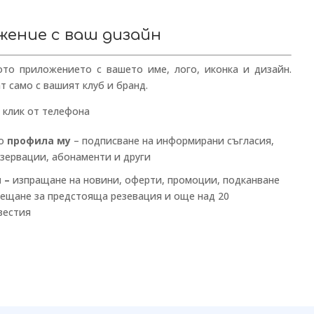
жение с ваш дизайн
то приложението с вашето име, лого, иконка и дизайн.
 само с вашият клуб и бранд.
 клик от телефона
до
профила му
– подписване на информирани съгласия,
езервации, абонаменти и други
 –
изпращане на новини, оферти, промоции, подканване
сещане за предстояща резевация и още над 20
вестия