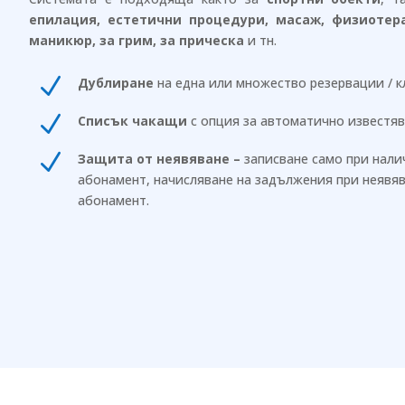
епилация, естетични процедури, масаж, физиотера
маникюр, за грим, за прическа
и тн.
N
Дублиране
на една или множество резервации / кл
N
Списък чакащи
с опция за автоматично известя
N
Защита от неявяване –
записване само при нали
абонамент, начисляване на задължения при неявя
абонамент.