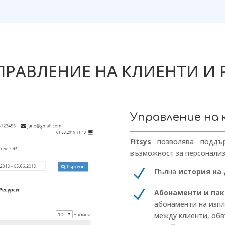
УПРАВЛЕНИЕ НА КЛИЕНТИ И 
Управление на
Fitsys
позволява поддъ
възможност за персонали
N
Пълна
история на
N
Абонаменти и па
абонаменти на изпл
между клиенти, обв