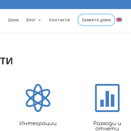
и
Цени
Блог
Контакти
Заявете демо
ТИ


Интеграции
Разходи и
отчети