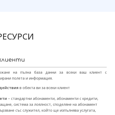
РЕСУРСИ
 клиенти
ржане на пълна база данни за всеки ваш клиент с
зирани полета и информация.
 действия
в обекта ви за всеки клиент
кети
– стандартни абонаменти, абонаменти с кредити,
ащане, система за лоялност, споделяне на абонамент
ързване със служител, който ще изпълнява услугата,