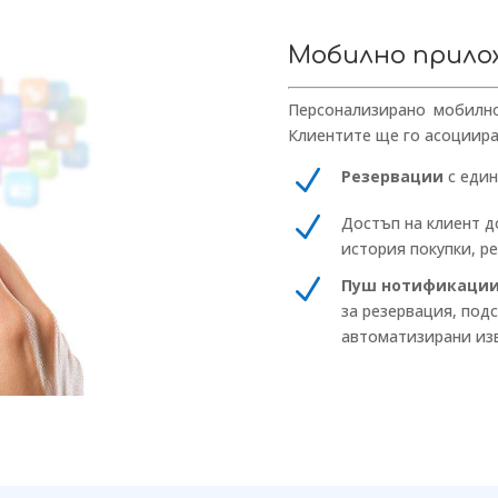
Мобилно прило
Персонализирано мобилно
Клиентите ще го асоциират
N
Резервации
с един
N
Достъп на клиент 
история покупки, р
N
Пуш нотификации
за резервация, под
автоматизирани из