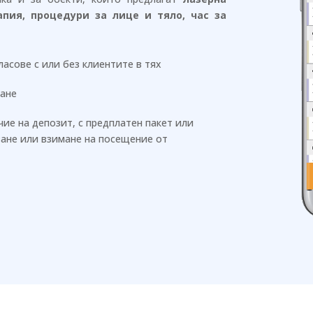
пия, процедури за лице и тяло, час за
асове с или без клиентите в тях
ване
чие на депозит, с предплатен пакет или
ване или взимане на посещение от