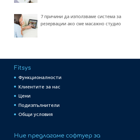
7 причини да използваме система за
резервации ако сме масажно студио
Fitsys
Функционалности
Клиентите за нас
Цени
Подизпълнители
Общи условия
Ние предлагаме софтуер за