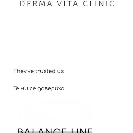
They’ve trusted us
Те ни се довериха