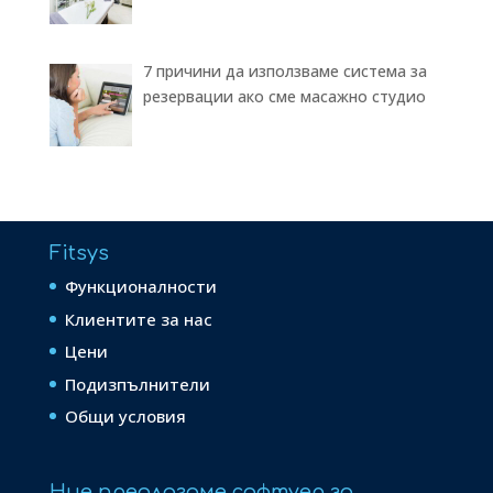
7 причини да използваме система за
резервации ако сме масажно студио
Fitsys
Функционалности
Клиентите за нас
Цени
Подизпълнители
Общи условия
Ние предлагаме софтуер за