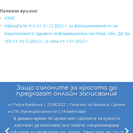
Полезни връзки:
НЗИС
Наредба № Н-6 от 21.12.2022 г. за функционирането на
Националната здравно информационна система, обн. ДВ бр.
103 от 24.12.2022 г., в сила от 1.01.2023 г.
Защо салоните за красота да
предлагат онлайн записвания
от
Petya Bambova
|
23.08.2022
|
Полезно за бизнеса
,
Салони
и СПА
,
Фукнкционалности
| 0 Коментари
В днешно време по целия свят салоните за красота
започват да използват все повече специализирани
софтуери за управление на салона. Замисляли ли сте се