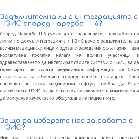
Задължителна ли е интеграцията с
НЗИС според наредба Н-6?
Според Наредба Н-6 (може да се запознаете с наредбата на
линка по-долу), интеграцията с НЗИС вече е задължителна за
всички медицински лица и здравни заведения с България. Тази
нормативна промяна налага на всички участници в
здравеопазването да интегрират своите системи с НЗИС, за да
гарантират, че цялата медицинска информация ще бъде
съхранявана и обменяна според новите стандарти. Това
означава, че всеки медицински софтуер трябва да бъде
съвместим с НЗИС, за да отговаря на законовите изисквания и
да осигурява качествено обслужване на пациентите.
Защо да изберете нас за работа с
НЗИС?
Ние сме водеща софтуерна компания, която предлага