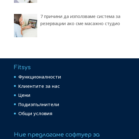
7 причини да използваме система за
резервации ако сме масажно студио
Fitsys
Функционалности
Клиентите за нас
Цени
Подизпълнители
Общи условия
Ние предлагаме софтуер за