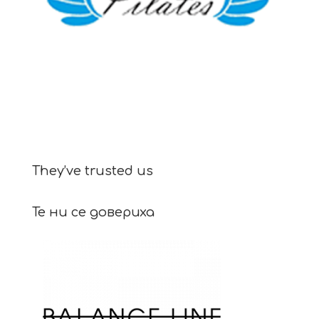
They’ve trusted us
Те ни се довериха