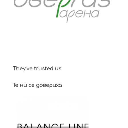
They’ve trusted us
Те ни се довериха