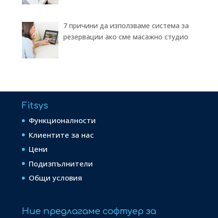
7 причини да използваме система за
резервации ако сме масажно студио
Fitsys
Функционалности
Клиентите за нас
Цени
Подизпълнители
Общи условия
Ние предлагаме софтуер за