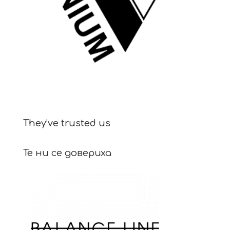
They’ve trusted us
Те ни се довериха