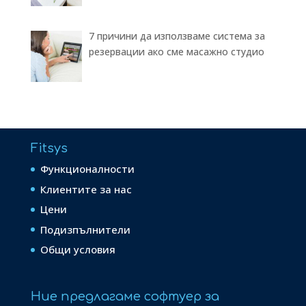
7 причини да използваме система за
резервации ако сме масажно студио
Fitsys
Функционалности
Клиентите за нас
Цени
Подизпълнители
Общи условия
Ние предлагаме софтуер за