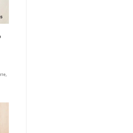
о
ите,