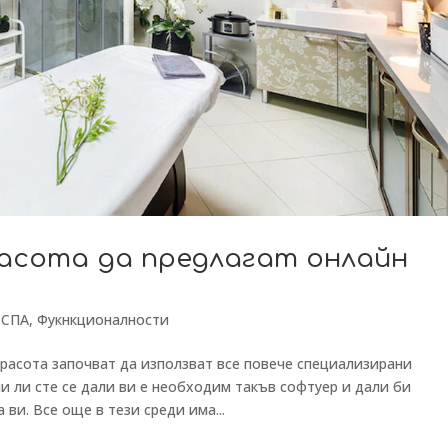
асота да предлагат онлайн
 СПА
,
Фукнкционалности
красота започват да използват все повече специализирани
ли ли сте се дали ви е необходим такъв софтуер и дали би
ви. Все още в тези среди има...