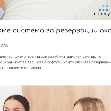
аме система за резервации ак
и СПА
А център, физиотерапия или рехабилитационен център, то
еобходимост за вас. Това е софтуер, който улеснява резерваци
а с клиентите. Такава...