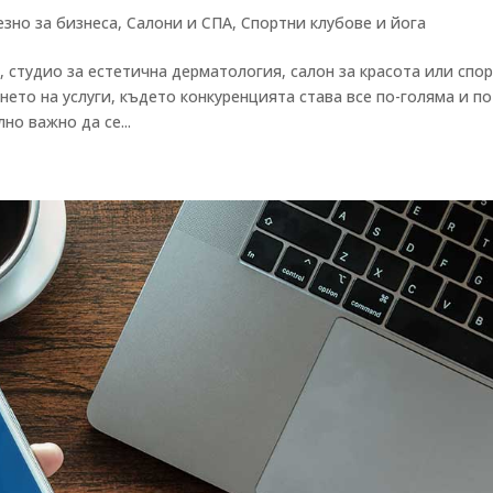
езно за бизнеса
,
Салони и СПА
,
Спортни клубове и йога
, студио за естетична дерматология, салон за красота или спо
ането на услуги, където конкуренцията става все по-голяма и по
но важно да се...