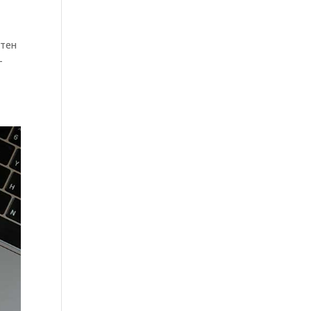
ртен
-