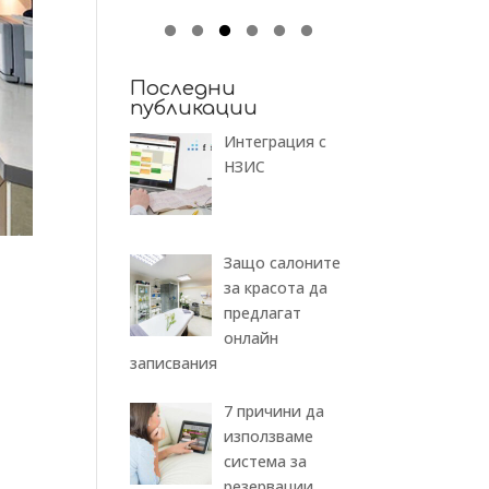
Последни
публикации
Интеграция с
НЗИС
Защо салоните
за красота да
предлагат
онлайн
записвания
7 причини да
използваме
система за
резервации