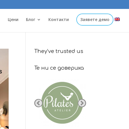
и
Цени
Блог
Контакти
Заявете демо
They’ve trusted us
Те ни се довериха