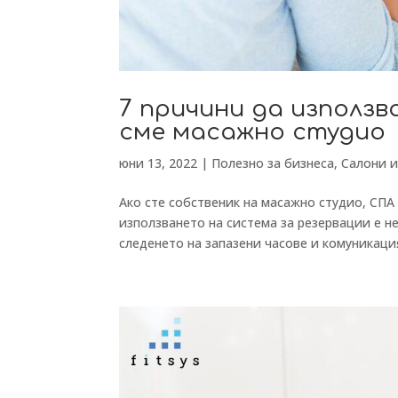
7 причини да използв
сме масажно студио
юни 13, 2022
|
Полезно за бизнеса
,
Салони 
Ако сте собственик на масажно студио, СП
използването на система за резервации е н
следенето на запазени часове и комуникацият