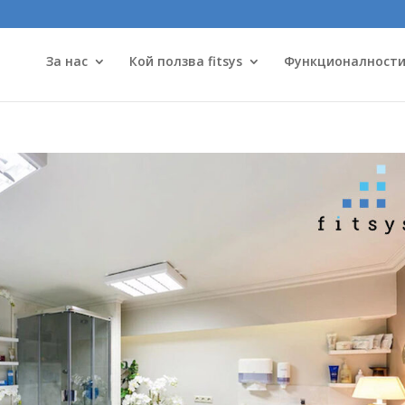
За нас
Кой ползва fitsys
Функционалност