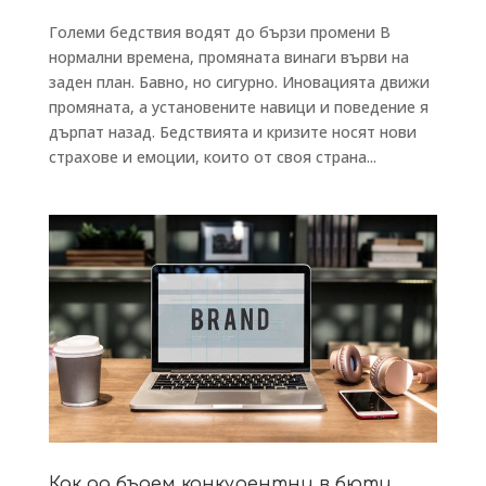
Големи бедствия водят до бързи промени В
нормални времена, промяната винаги върви на
заден план. Бавно, но сигурно. Иновацията движи
промяната, а установените навици и поведение я
дърпат назад. Бедствията и кризите носят нови
страхове и емоции, които от своя страна...
Как да бъдем конкурентни в бюти