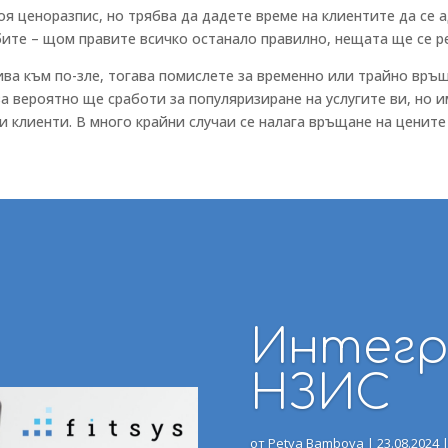
я ценоразпис, но трябва да дадете време на клиентите да се а
ите – щом правите всичко останало правилно, нещата ще се ре
ива към по-зле, тогава помислете за временно или трайно връ
ва вероятно ще сработи за популяризиране на услугите ви, но 
и клиенти. В много крайни случаи се налага връщане на цените
Интегр
НЗИС
от
Petya Bambova
|
23.08.2024