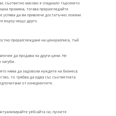
ии, съответно масово е спаднало търсенето
рошна промяна, тогава преразгледайте
не успява да ви привлече достатъчно лоялни
те върху нещо друго.
лостно преразглеждане на ценоразписа, тъй
започне да продава на други цени. Не
 загуби.
оято няма да задоволи нуждите на бизнеса.
ество, то трябва да идва със съответната
едпочитани от конкурентите.
актуализирайте уебсайта си, пуснете