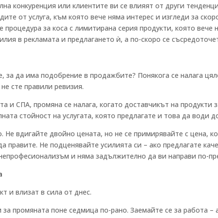
на конкуренция или клиентите ви се влияят от други тенденц
одите от услуга, към която вече няма интерес и изгледи за ско
е процедура за коса с лимитирана серия продукти, която вече 
илия в рекламата и предлагането ѝ, а по-скоро се съсредоточе
е, за да има подобрение в продажбите? Понякога се налага ця
 не сте правили ревизия.
ота и СПА, промяна се налага, когато доставчикът на продукти 
ата стойност на услугата, която предлагате и това да води до
. Не вдигайте двойно цената, но не се примирявайте с цена, к
да правите. Не подценявайте усилията си – ако предлагате кач
а непрофесионализъм и няма задължително да ви направи по-пр
а
т и влизат в сила от днес.
за промяната поне седмица по-рано. Заемайте се за работа – 