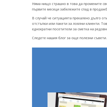
Няма нищо страшно в това да промените сво
първите месеци забележите спад в продажб
В случай че ситуацията прекалено дълго от
отстъпки или пакети за лоялни клиенти. То
еднократни посетители за сметка на редовн
Следете нашия блог за още полезни съвети.