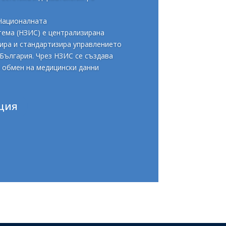
Националната
ема (НЗИС) е централизирана
ира и стандартизира управлението
България. Чрез НЗИС се създава
а обмен на медицински данни
ция