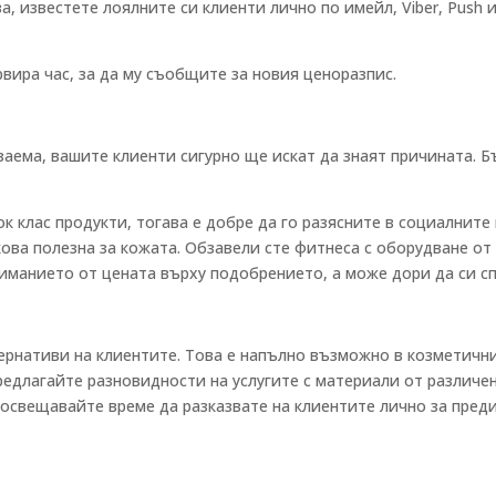
, известете лоялните си клиенти лично по имейл, Viber, Push 
рвира час, за да му съобщите за новия ценоразпис.
езаема, вашите клиенти сигурно ще искат да знаят причината. Б
ок клас продукти, тогава е добре да го разясните в социалнит
кова полезна за кожата. Обзавели сте фитнеса с оборудване о
иманието от цената върху подобрението, а може дори да си с
ернативи на клиентите. Това е напълно възможно в козметичн
редлагайте разновидности на услугите с материали от различен
посвещавайте време да разказвате на клиентите лично за пред