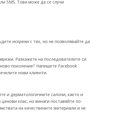
или SMS. Това може да се случи
ъдете искрени с тях, но не позволявайте да
е мрежи. Разкажете на последователите си
т ново поколение? Напишете Facebook
печелите нови клиенти.
ите и дерматологичните салони, както и
 ценови клас, но винаги поставяйте по-
имствата на качествените материали и не