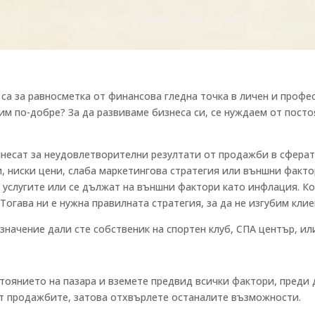
са за равносметка от финансова гледна точка в личен и профе
авим по-добре? За да развиваме бизнеса си, се нуждаем от пос
несат за неудовлетворителни резултати от продажби в сферата
, ниски цени, слаба маркетингова стратегия или външни факто
а услугите или се дължат на външни фактори като инфлация. Ко
огава ни е нужна правилната стратегия, за да не изгубим клие
значение дали сте собственик на спортен клуб, СПА център, ил
тоянието на пазара и вземете предвид всички фактори, преди 
 от продажбите, затова отхвърлете останалите възможности.