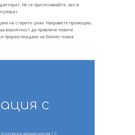
даптират. Не се притеснявайте, ако в
гулират.
щане на старите цени. Направете промоции,
има вероятност да привлече повече
 и преразглеждане на бизнес плана.
ация с
|
Естетика и дерматология
| 0