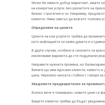
Може би нямате добър маркетинг, имате сил
на конкретни услуги. Ако разчитате на прих
бизнес стратегията си. Например, предлагат
клиенти. Няма смисъл да влагате толкова ус
Определяне на цените
Цените на кои услугите трябва да променит
като инфлацията си казва думата и отдавна
В други случаи, особено в салоните за крас
изключваме варианта да сте подценили реалн
Направете нужната промяна, но балансирано
Винаги ще има ядосани клиенти, каквото и 
цена. Нереално ниската стойност говори з
Уведомете предварително за промянат
Всичко вече е планирано, новите цени са фак
Вашите клиенти трябва да бъдат уведомени 