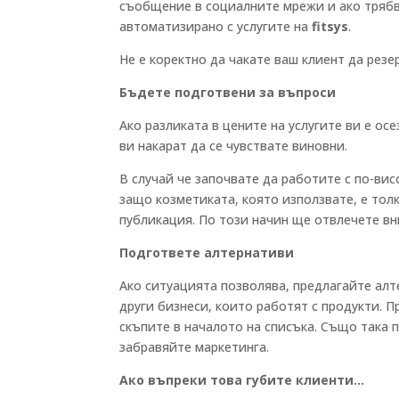
съобщение в социалните мрежи и ако трябва
автоматизирано с услугите на
fitsys
.
Не е коректно да чакате ваш клиент да резе
Бъдете подготвени за въпроси
Ако разликата в цените на услугите ви е ос
ви накарат да се чувствате виновни.
В случай че започвате да работите с по-вис
защо козметиката, която използвате, е тол
публикация. По този начин ще отвлечете вн
Подгответе алтернативи
Ако ситуацията позволява, предлагайте алт
други бизнеси, които работят с продукти. П
скъпите в началото на списъка. Също така 
забравяйте маркетинга.
Ако въпреки това губите клиенти…