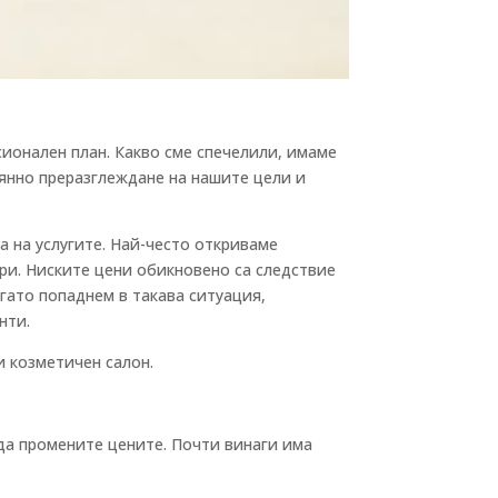
сионален план. Какво сме спечелили, имаме
тоянно преразглеждане на нашите цели и
 на услугите. Най-често откриваме
ри. Ниските цени обикновено са следствие
гато попаднем в такава ситуация,
нти.
и козметичен салон.
да промените цените. Почти винаги има