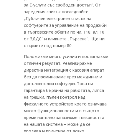
за Е-услуги със свободен достъп“. От
заредения списък последвайте
„Публичен електронен списък на
софтуерите за управление на продажби
в търговските обекти по чл. 118, ал. 16
от ЗДДС“ и кликнете „Търсене“. Ще ни
откриете под номер 80.
Положихме много усилия и постигнахме
отличен резултат. Реализирахме
директна интеграция с касовия апарат
без да преминаваме през междинни и
допълнителни софтуери. Това ни
гарантира бързина на работата, липса
на грешки, пълен контрол над
фискалното устройство което означава
много функционалности и в същото
време напълно запазихме гъвкавостта
на нашата система – може да се
продава и принтира от всяко