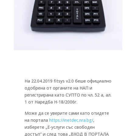
На 22.04.2019 fitsys v2.0 беше официално
одобрена от органите на НАП и
регистрирана като СУПТО по чл. 52 а, ал.
1 от Наредба Н-18/2006г.
Може да се уверите сами като отидете
на портала
https://inetdec.nra.bg/
,
изберете „Е-услуги със свободен
достъп“ и след това „ВХОД В ПОРТАЛА