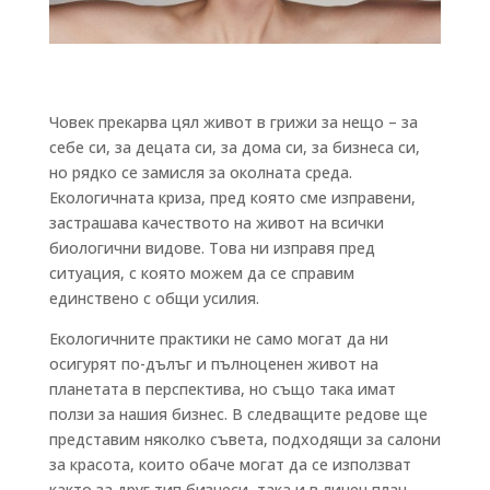
Човек прекарва цял живот в грижи за нещо – за
себе си, за децата си, за дома си, за бизнеса си,
но рядко се замисля за околната среда.
Екологичната криза, пред която сме изправени,
застрашава качеството на живот на всички
биологични видове. Това ни изправя пред
ситуация, с която можем да се справим
единствено с общи усилия.
Екологичните практики не само могат да ни
осигурят по-дълъг и пълноценен живот на
планетата в перспектива, но също така имат
ползи за нашия бизнес. В следващите редове ще
представим няколко съвета, подходящи за салони
за красота, които обаче могат да се използват
както за друг тип бизнеси, така и в личен план.