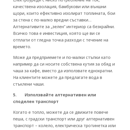
качествена изолация, бамбукови или външни
щори, които ефективно изолират топлината, бои
за стена с по-малко вредни съставки…
Алтернативите за „зелен“ интериор са безкрайни.
Всичко това е инвестиция, която ще ви се
отплати от гледна точка разходи с течение на
времето.
Може да предприемете и по-малки стъпки като
например да си носите собствена кутия за обяд и
чаша за кафе, вместо да използвате еднократни.
На клиентите можете да предлагате вода в
стъклени чаши.
5. Използвайте алтернативен или
споделен транспорт
Когато е топло, можете да се движите повече
пеша, с градски транспорт или друг алтернативен
транспорт – колело, електрическа тротинетка или