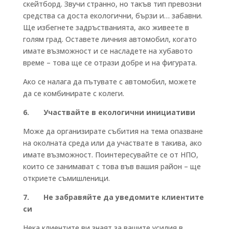
скейтборд. Звучи странно, но такъв тип превозни
средства са доста екологични, бързи и… забавни.
Ще избегнете задръстванията, ако живеете в
голям град. Оставете личния автомобил, когато
имате възможност и се насладете на хубавото
време – това ще се отрази добре и на фигурата.
Ако се налага да пътувате с автомобил, можете
да се комбинирате с колеги.
6. Участвайте в екологични инициативи
Може да организирате събития на тема опазване
на околната среда или да участвате в такива, ако
имате възможност. Поинтересувайте се от НПО,
които се занимават с това във вашия район – ще
откриете съмишленици.
7. Не забравяйте да уведомите клиентите
си
Нека клиентите ви знаят за вашите усилия в