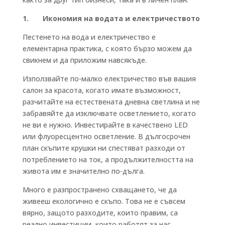
1. Икономия на водата и електричеството
Пестенето на вода и електричество е
елементарна практика, с която бързо можем да
свикнем и да приложим навсякъде.
Използвайте по-малко електричество във вашия
салон за красота, когато имате възможност,
разчитайте на естествената дневна светлина и не
забравяйте да изключвате осветлението, когато
не ви е нужно. Инвестирайте в качествено LED
или флуоресцентно осветление. В дългосрочен
план скъпите крушки ни спестяват разходи от
потреблението на ток, а продължителността на
живота им е значително по-дълга.
Много е разпространено схващането, че да
живееш екологично е скъпо. Това не е съвсем
вярно, защото разходите, които правим, са
реално инвестиции, които работят за нас.