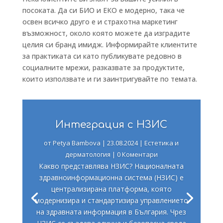
посоката. Да си БИО и ЕКО е модерно, така че
освен всичко друго е и страхотна маркетинг
възможност, около която можете да изградите
целия си бранд имидж. Информирайте клиентите
за практиката си като публикувате редовно в
социалните мрежи, разказвате за продуктите,
които използвате и ги заинтригувайте по темата.
Интеграция с НЗИС
от
Petya Bambova
|
23.08.2024
|
Естетика и
дерматология
| 0 Коментари
Какво представлява НЗИС? Националната
здравноинформационна система (НЗИС) е
централизирана платформа, която
модернизира и стандартизира управлението
на здравната информация в България. Чрез