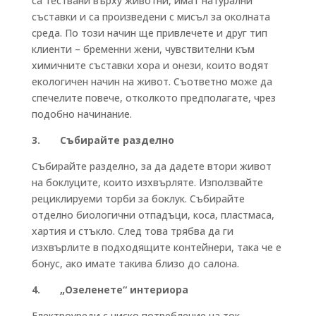
са тествани върху животни, имат натурални
съставки и са произведени с мисъл за околната
среда. По този начин ще привлечете и друг тип
клиенти – бременни жени, чувствителни към
химичните съставки хора и онези, които водят
екологичен начин на живот. Съответно може да
спечелите повече, отколкото предполагате, чрез
подобно начинание.
3. Събирайте разделно
Събирайте разделно, за да дадете втори живот
на боклуците, които изхвърляте. Използвайте
рециклируеми торби за боклук. Събирайте
отделно биологични отпадъци, коса, пластмаса,
хартия и стъкло. След това трябва да ги
изхвърлите в подходящите контейнери, така че е
бонус, ако имате такива близо до салона.
4. „Озеленете“ интериора
Електроуреди с ниско потребление на ток,