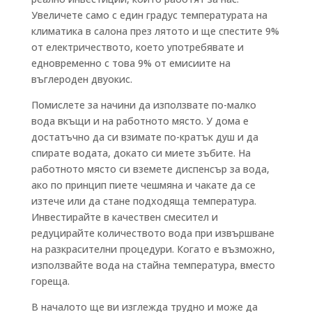
Увеличете само с един градус температурата на
климатика в салона през лятото и ще спестите 9%
от електричеството, което употребявате и
едновременно с това 9% от емисиите на
въглероден двуокис.
Помислете за начини да използвате по-малко
вода вкъщи и на работното място. У дома е
достатъчно да си взимате по-кратък душ и да
спирате водата, докато си миете зъбите. На
работното място си вземете диспенсър за вода,
ако по принцип пиете чешмяна и чакате да се
изтече или да стане подходяща температура.
Инвестирайте в качествен смесител и
редуцирайте количеството вода при извършване
на разкрасителни процедури. Когато е възможно,
използвайте вода на стайна температура, вместо
гореща.
В началото ще ви изглежда трудно и може да