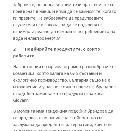
забравяте, но впоследствие тези практики ще се
превърнат в навик и няма да се замисляте, когато
ги правите. Не забравяйте да предупредите
служителите в салона, за да се подкрепяте
взаимно и реално да намалите потреблението на
вода и електроенергия.
2. Подбирайте продуктите, с които
работите
На световния пазар има огромно разнообразие от
козметика, която залага на био съставки и
екологично производство. България също не е
изключение и у нас постоянно навлизат брандове
с подобен замисъл като продуктите за коса
Giovanni.
В момента има тенденция подобни брандове да
се продават с по-завишена стойност, но си
заслужава да предлагате алтернативи, които не