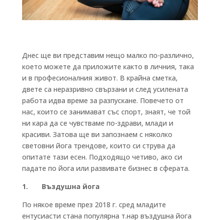
Днес ще ви представим нещо малко по-различно,
което можете да приложите както в личния, така
и в професионалния живот. В крайна сметка,
двете са неразривно свързани и след усилената
работа идва време за разпускане. Повечето от
нас, които се занимават със спорт, знаят, че той
ни кара да се чувстваме по-здрави, млади и
красиви. Затова ще ви запознаем с няколко
световни йога трендове, които си струва да
опитате тази есен. Подходящо четиво, ако си
падате по йога или развивате бизнес в сферата.
1. Въздушна йога
По някое време през 2018 г. сред младите
ентусиасти стана популярна т.нар въздушна йога