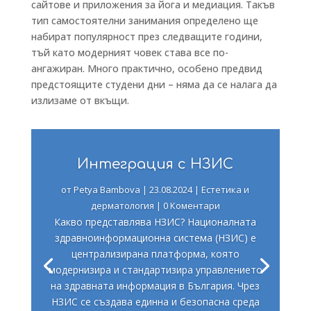
сайтове и приложения за йога и медиация. Такъв
тип самостоятелни занимания определено ще
набират популярност през следващите години,
тъй като модерният човек става все по-
ангажиран. Много практично, особено предвид
предстоящите студени дни – няма да се налага да
излизаме от вкъщи.
Интеграция с НЗИС
от
Petya Bambova
|
23.08.2024
|
Естетика и
дерматология
| 0 Коментари
Какво представлява НЗИС? Националната
здравноинформационна система (НЗИС) е
централизирана платформа, която
модернизира и стандартизира управлението
на здравната информация в България. Чрез
НЗИС се създава единна и безопасна среда