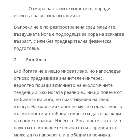
– Отмора на ставите и костите, поради
ефектът на антигравитацията
Въпреки че е по-разпространена сред младите,
въздушната йога е подходяща за хора на всякаква
възраст, с или без предварителна физическа
подготовка.
2. Еко йога
Еко йогата не е нещо иновативно, но напоследък
отново предизвиква значителен интерес,
вероятно поради влиянието на екологичните
тенденции. Еко йогата реално е… нищо повече от
любимата ви йога, но практикувана на свеж
въздух. На градския човек не му се отдават много
възможности да забави темпото и да се наслади
на времето навън. Изнесете йога постелката си в
парка и възстановете връзката си с природата –
може да го направите и в обедната почивка.