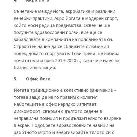
Съчетание между йога, акробатика и различни
лечебни практики. Акро йогата е модерен спорт,
който носи редица предимства. Освен че ще
получите здравословни ползи, вие ще се
забавлявате в компанията на половинката си.
Страхотен начин да се сближите с любимия
човек, докато спортувате. Този тренд ще набира
почитатели и през 2019-2020 г., така че е идея за
бизнес инвестиция.
5. Офис йога
Йогата традиционно е колективно занимание –
тогава защо да не го правим с колеги?
Работещите в офис нерядко изпитват
дискомфорт, свързан с дългото седене в
неправилна позиция и продължителното взиране
в екран. Подобрете здравословните навици на
работното място и енергизирайте тялото си с