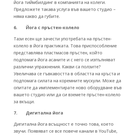
йога тиймбилдинг в компанията на колеги.
Предложете такава услуга във вашето студио –
няма какво да губите.
6. Йога с пръстен-колело
Тази есен ще зачести употребата на пръстен-
колело в йога практиката. Това приспособление
представлява пластмасов пръстен, който
подпомага йога асаните и с него се изпълняват
различни упражнения. Какви са ползите?
Увеличава се гъвкавостта в областта на кръста и
подпомага силата на коремните мускули. Може да
опитате да имплементирате ново оборудване във
вашето студио или да си вземете пръстен-колело
за вкъщи.
7. Дигитална йога
Дигитална йога всъщност е точно това, което
звучи. Появяват се все повече канали в YouTube,