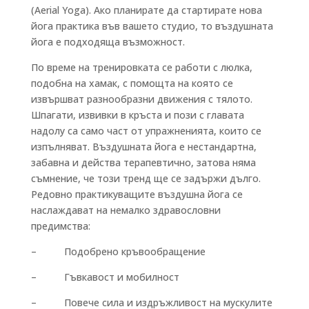
(Aerial Yoga). Ако планирате да стартирате нова
йога практика във вашето студио, то въздушната
йога е подходяща възможност.
По време на тренировката се работи с люлка,
подобна на хамак, с помощта на която се
извършват разнообразни движения с тялото.
Шпагати, извивки в кръста и пози с главата
надолу са само част от упражненията, които се
изпълняват. Въздушната йога е нестандартна,
забавна и действа терапевтично, затова няма
съмнение, че този тренд ще се задържи дълго.
Редовно практикуващите въздушна йога се
наслаждават на немалко здравословни
предимства:
– Подобрено кръвообращение
– Гъвкавост и мобилност
– Повече сила и издръжливост на мускулите