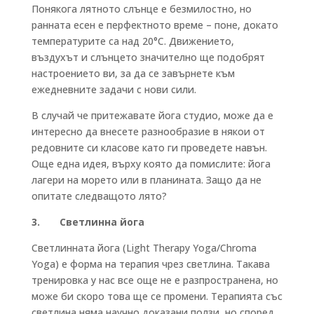
Понякога лятното слънце е безмилостно, но
ранната есен е перфектното време – поне, докато
температурите са над 20°C. Движението,
въздухът и слънцето значително ще подобрят
настроението ви, за да се завърнете към
ежедневните задачи с нови сили.
В случай че притежавате йога студио, може да е
интересно да внесете разнообразие в някои от
редовните си класове като ги проведете навън.
Още една идея, върху която да помислите: йога
лагери на морето или в планината. Защо да не
опитате следващото лято?
3. Светлинна йога
Светлинната йога (Light Therapy Yoga/Chroma
Yoga) е форма на терапия чрез светлина. Такава
тренировка у нас все още не е разпространена, но
може би скоро това ще се промени. Терапията със
светлина няма научно доказани ползи, но според