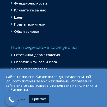
Функционалности
Клиентите за нас
Цени
Подизпълнители
Общи условия
Ние предлагаме софтуер за
Естетична дерматология
Спортни клубове и йога
Салони за красота
Сайтът използва бисквитки за да предостави най-
доброто потребителско изживяване. Използвайки
сайта вие се съгласявате с използване на политиката
Последвай ни в
за бисквитки.
facebook
linkedin
mail
Настройки
Приемам