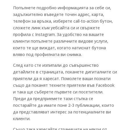
Попълнете подробно информацията за себе си,
задължително въведете точен адрес, карта,
телефон за връзка, изберете call-to-action бутон,
сложете линк към уебсайта си и свържете
профила с Instagram. За удобство на вашите
клиенти попълнете различните видове услуги,
които те ще виждат, когато натиснат бутона
вляво под профилната ви снимка.
След като сте изпипали до съвършенство
детайлите в страницата, поканете дигиталните си
приятели да я харесат. Помолете ваши познати
също да поканят техните приятели във Facebook
и така ще съберете първите си посетители.
Преди да предприемете тази стъпка се
постарайте да имате поне 2-3 публикации, които
да представляват интерес за потенциалните ви
клиенти.
Също така харесайте страниците на някои от