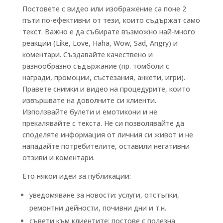
Постовете с видео или изображение са поне 2
пъти по-ефективни от тези, които съдържат само
текст. Важно е да събирате възможно най-много
реакции (Like, Love, Haha, Wow, Sad, Angry) и
коментари. Създавайте качествено и
разнообразно съдържание (пр. томболи с
награди, промоции, състезания, анкети, игри).
Правете снимки и видео на процедурите, които
извършвате на доволните си клиенти.
Използвайте булети и емотикони и не
прекалявайте с текста. Не си позволявайте да
споделяте информация от личния си живот и не
нападайте потребителите, оставили негативни
отзиви и коментари.
Ето някои идеи за публикации:
уведомяване за новости: услуги, отстъпки,
ремонтни дейности, почивни дни и т.н.
съвети към клиентите: постове с полезна