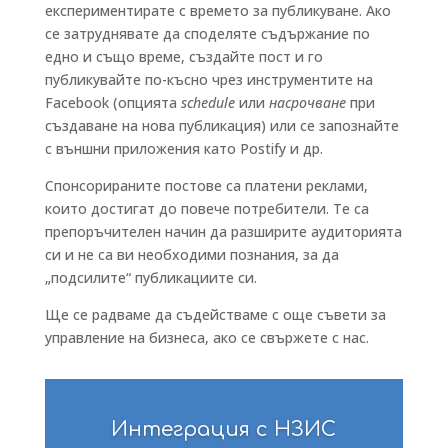
експериментирате с времето за публикуване. Ако
се затруднявате да споделяте съдържание по
едно и също време, създайте пост и го
публикувайте по-късно чрез инструментите на
Facebook (опцията
schedule
или
насрочване
при
създаване на нова публикация) или се запознайте
с външни приложения като Postify и др.
Спонсорираните постове са платени реклами,
които достигат до повече потребители. Те са
препоръчителен начин да разширите аудиторията
си и не са ви необходими познания, за да
„подсилите“ публикациите си.
Ще се радваме да съдействаме с още съвети за
управление на бизнеса, ако се свържете с нас.
Интеграция с НЗИС