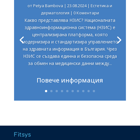
от
Petya Bambova
|
23.08.2024
|
Естетика и
дерматология
| 0 Коментари
Какво представлява НЗИС? Националната
здравноинформационна система (НЗИС) е
централизирана платформа, която
модернизира и стандартизира управлението
на здравната информация в България. Чрез
НЗИС се създава единна и безопасна среда
за обмен на медицински данни между...
Повече информация
Fitsys