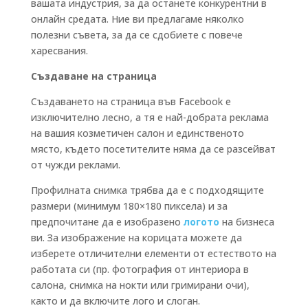
вашата индустрия, за да останете конкурентни в
онлайн средата. Ние ви предлагаме няколко
полезни съвета, за да се сдобиете с повече
харесвания.
Създаване на страница
Създаването на страница във Facebook е
изключително лесно, а тя е най-добрата реклама
на вашия козметичен салон и единственото
място, където посетителите няма да се разсейват
от чужди реклами.
Профилната снимка трябва да е с подходящите
размери (минимум 180×180 пиксела) и за
предпочитане да е изобразено
логото
на бизнеса
ви. За изображение на корицата можете да
изберете отличителни елементи от естеството на
работата си (пр. фотография от интериора в
салона, снимка на нокти или гримирани очи),
както и да включите лого и слоган.