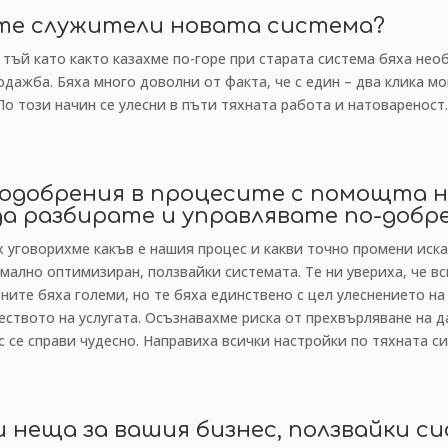
ите служители новата система?
тъй като както казахме по-горе при старата система бяха не
одажба. Бяха много доволни от факта, че с един – два клика мо
По този начин се улесни в пъти тяхната работа и натовареност.
одобрения в процесите с помощта 
да разбирате и управлявате по-добр
 уговорихме какъв е нашия процес и какви точно промени иска
мално оптимизиран, ползвайки системата. Те ни увериха, че в
ите бяха големи, но те бяха единствено с цел улеснението на
ството на услугата. Осъзнавахме риска от прехвърляване на да
с се справи чудесно. Направиха всички настройки по тяхната си
и неща за вашия бизнес, ползвайки 