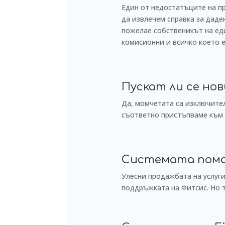
Един от недостатъците на п
да извлечем справка за дад
пожелае собственикът на еди
комисионни и всичко което 
Пускат ли се но
Да, момчетата са изключител
съответно пристъпваме към 
Системата помог
Улесни продажбата на услуги
поддръжката на Фитсис. Но т