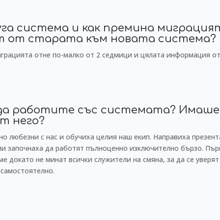
уга система и как премина миграцият
т от старата към новата система?
играцията отне по-малко от 2 седмици и цялата информация от
 да работите със системата? Имаше
от него?
о любезни с нас и обучиха целия наш екип. Направиха презен
ли започнаха да работят пълноценно изключително бързо. Пър
ме докато не минат всички служители на смяна, за да се уверят
 самостоятелно.