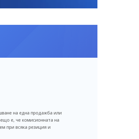
ршване на една продажба или
нещо е, че комисионната на
ем при всяка резиция и