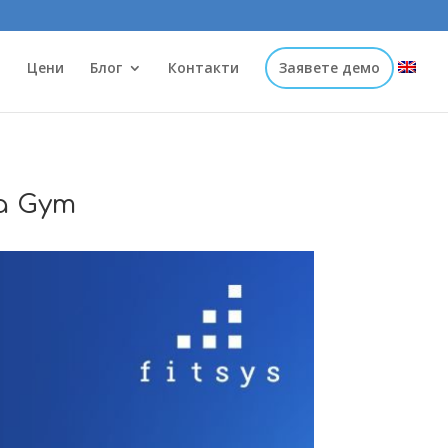
и
Цени
Блог
Контакти
Заявете демо
a Gym