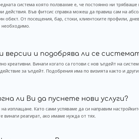
редната система която ползвахме е, че постоянно ни трябваше
ени действия. Във фитсис справка можеш да правиш сам на абс
н обект. От посещения, бар, стоки, клиентските профили, дне
е необходимо.
ви версии и подобрява ли се система
но креативни. Винаги когато са готови с нов ъпдейт на систе
действие за ъпдейт. Подобрения има по визията както и друг
на ли Ви да пуснете нови услуги?
 на изплащане. Като сами успяваме да си направим настройки
е винаги реагират, ако имаме нужда от тях.