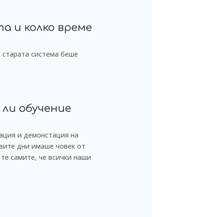
а и колко време
 старата система беше
 ли обучение
тация и демонстация на
вите дни имаше човек от
 те самите, че всички наши