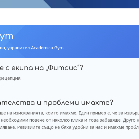
Gym
ва, управител Academica Gym
е с екипа на „Фитсис“?
 рецепция.
ателства и проблеми имахте?
ше на изискванията, които имахме. Един пример е, че за извъ
необходими повече от няколко клика и това забавяше. Друго 
ляване. Ревизиите също не бяха удобни за нас и имахме пробл