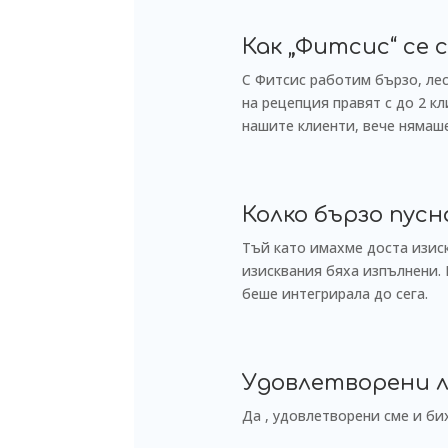
Как „Фитсис“ се 
С Фитсис работим бързо, ле
на рецепция правят с до 2 к
нашите клиенти, вече нямаше
Колко бързо пус
Тъй като имахме доста изиск
изисквания бяха изпълнени. 
беше интегрирала до сега.
Удовлетворени л
Да , удовлетворени сме и би