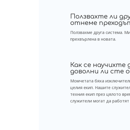
Ползвахте ли др
отнеме преходъ
Ползвахме друга система. М
прехвърлена в новата.
Как се научихте
доволни ли сте 
Момчетата бяха изключителн
целия екип. Нашите служите
техния екип през цялото вре
служители могат да работят