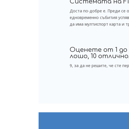
Системата на Fi
Доста по-добре е. Преди се 
едновременно събития успява
да има мултиспорт карта и тр
Оценете от 1 до
лошо, 10 отлично
9, за да не решите, че сте п