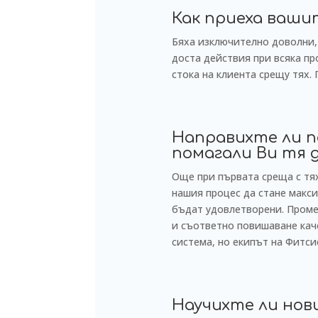
Как приеха ваш
Бяха изключително доволни, 
доста действия при всяка пр
стока на клиента срещу тях. 
Направихте ли п
помагали Ви тя 
Още при първата среща с тях
нашия процес да стане макси
бъдат удовлетворени. Промен
и съответно повишаване каче
система, но екипът на Фитси
Научихте ли нов