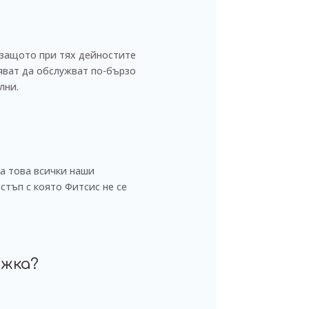
 защото при тях дейностите
пяват да обслужват по-бързо
лни.
на това всички наши
стъп с която Фитсис не се
ъжка?