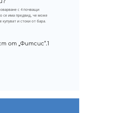
и?
товарване с 4 почващи
о се има предвид, че може
е купуват и стоки от бара.
т от „Фитсис“.1