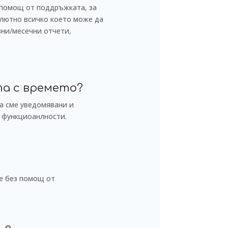
 помощ от поддръжката, за
олютно всичко което може да
вни/месечни отчети,
та с времето?
ма сме уведомявани и
и функциоанлности.
те без помощ от