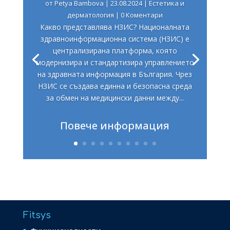
от
Petya Bambova
|
23.08.2024
|
Естетика и
дерматология
| 0 Коментари
Какво представлява НЗИС? Националната
здравноинформационна система (НЗИС) е
централизирана платформа, която
модернизира и стандартизира управлението
на здравната информация в България. Чрез
НЗИС се създава единна и безопасна среда
за обмен на медицински данни между...
Повече информация
Fitsys