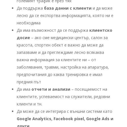
големият трафик е през тях
Да поддържа
база данни с клиенти
и да може
лесно да се експортва информацията, която ни е
необходима
Да има възможност да се поддържа
клиентско
досие
– ако сме медицински център, салон за
красота, спортен обект е важно да може да
запазваме и да преглеждаме лесно всякаква
важна информация за клиентите ни – от
заболявания, травми, настройка на апаратура,
предпочитания до каква тренировка е имал
предния път
Да има
отчети и анализи
– посещаемост на
клиентите, успеваемост на служители, редовни
клиенти и тн.
Да може да се интегрира с външни системи като
Google Analytics, Facebook pixel, Google Ads и
други