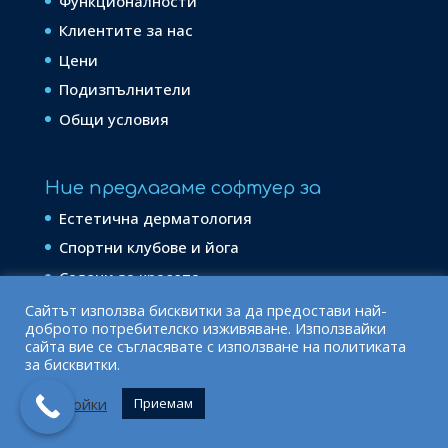
Функционалности
Клиентите за нас
Цени
Подизпълнители
Общи условия
Ние предлагаме софтуер за
Естетична дерматология
Спортни клубове и йога
Салони за красота
Сайтът използва бисквитки за да предостави най-
доброто потребителско изживяване. Използвайки
Последвай ни в
сайта вие се съгласявате с използване на политиката
за бисквитки.
facebook
linkedin
mail
Настройки
Приемам