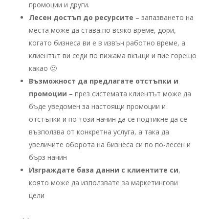
промоции и други.
Лесен достъп до ресурсите
– запазването на
места може да става по всяко време, дори,
когато бизнеса ви е в извън работно време, а
клиентът ви седи по пижама вкъщи и пие горещо
какао 🙂
Възможност да предлагате отстъпки и
промоции –
през системата клиентът може да
бъде уведомен за настоящи промоции и
отстъпки и по този начин да се подтикне да се
възползва от конкретна услуга, а така да
увеличите оборота на бизнеса си по по-лесен и
бърз начин
Изграждате база данни с клиентите си
,
която може да използвате за маркетингови
цели