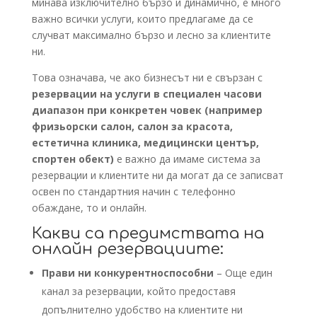
минава изключително бързо и динамично, е много
важно всички услуги, които предлагаме да се
случват максимално бързо и лесно за клиентите
ни.
Това означава, че ако бизнесът ни е свързан с
резервации на услуги в специален часови
диапазон при конкретен човек
(например
фризьорски салон, салон за красота,
естетична клиника, медицински център,
спортен обект)
е важно да имаме система за
резервации и клиентите ни да могат да се записват
освен по стандартния начин с телефонно
обаждане, то и онлайн.
Какви са предимствата на
онлайн резервациите:
Прави ни конкурентноспособни
– Още един
канал за резервации, който предоставя
допълнително удобство на клиентите ни