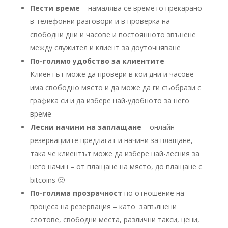
Пести време
– намалява се времето прекарано
в телефонни разговори и в проверка на
свободни дни и часове и постоянното звънене
между служител и клиент за доуточняване
По-голямо удобство за клиентите
–
Клиентът може да провери в кои дни и часове
има свободно място и да може да ги съобрази с
графика си и да избере най-удобното за него
време
Лесни начини на заплащане
– онлайн
резервациите предлагат и начини за плащане,
така че клиентът може да избере най-лесния за
него начин – от плащане на място, до плащане с
bitcoins 🙂
По-голяма прозрачност
по отношение на
процеса на резервация – като запълнени
слотове, свободни места, различни такси, цени,