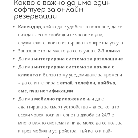
Какво е важно да има един
софтуер за онлайн
резервации
Календар
, който да е удобен за ползване, да се
виждат лесно свободните часове и дни,
служителите, които извършват конкретна услуга
Запазването на място да се случва с
2-3 клика
Да има
интегрирана система за разплащане
Да има
интегрирана система за връзка с
клиента
и бързото му уведомяване за промени
– да се интегрира с
email, телефон, вайбър,
смс, пуш нотификации
Да има
мобилно приложение
или да е
адаптирана за смарт устройства – днес, когато
всеки човек носи интернет в джоба си 24/7 е
много важно системата ни да може да се ползва
и през мобилни устройства, тъй като и най-