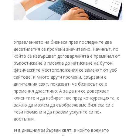
Управлението на бизнеса през последните две
десетилетия се промени значително. Начинът, по
който се извършват договарянията е преминал от
ръкостискане и писалка до натискане на бутон,
физическите местоположения се заменят от уеб
сайтове, и много други промени, свързани с
дигиталния свят, показват, че бизнесът се е
променил драстично. А за да ни се доверяват
клиентите и да избират нас пред конкуренцията, е
важно да можем да съобразяваме бизнеса си с
тези промени и да правим услугите си по-
достъпни.
И в днешния забързан свят, в който времето