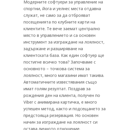
Модерните софтуери за управление на
спортни, йога и уелнес места отдавна
служат, не само за да отброяват
посещенията по клубните карти на
клиентите. Те вече заемат централно
място в управлението и са основен
инструмент за изграждане на лоялност,
задържане и разширяване на
клиентската база. Как един софтуер ще
постигне всичко това? Започваме с
основното – точкова система за
лоялност, много магазини имат такива.
Автоматичните известявания също
имат голям резултат. Поздрав за
рождения ден на клиента, получен по
Viber с анимирана картичка, е много
успешен метод, както и подсещането за
предстояща резервация. Но основен
начин за изграждане на лоялност си
остава личното отношение.