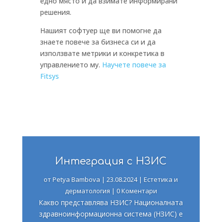
едно място и да взимате информирани
решения.
Нашият софтуер ще ви помогне да
знаете повече за бизнеса си и да
използвате метрики и конкретика в
управлението му.
Научете повече за
Fitsys
Интеграция с НЗИС
от
Petya Bambova
|
23.08.2024
|
Естетика и
дерматология
| 0 Коментари
Какво представлява НЗИС? Националната
здравноинформационна система (НЗИС) е