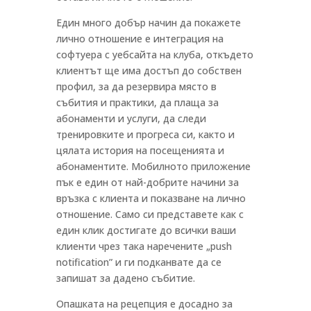
Един много добър начин да покажете
лично отношение е интеграция на
софтуера с уебсайта на клуба, откъдето
клиентът ще има достъп до собствен
профил, за да резервира място в
събития и практики, да плаща за
абонаменти и услуги, да следи
тренировките и прогреса си, както и
цялата история на посещенията и
абонаментите. Мобилното приложение
пък е един от най-добрите начини за
връзка с клиента и показване на лично
отношение. Само си представете как с
един клик достигате до всички ваши
клиенти чрез така наречените „push
notification” и ги подканвате да се
запишат за дадено събитие.
Опашката на рецепция е досадно за