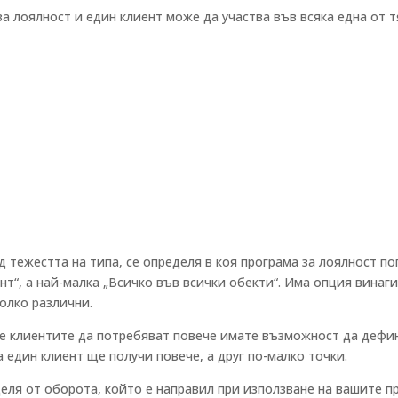
а лоялност и един клиент може да участва във всяка една от т
ед тежестта на типа, се определя в коя програма за лоялност п
т“, а най-малка „Всичко във всички обекти“. Има опция винаги
колко различни.
те клиентите да потребяват повече имате възможност да дефи
а един клиент ще получи повече, а друг по-малко точки.
еля от оборота, който е направил при използване на вашите пр