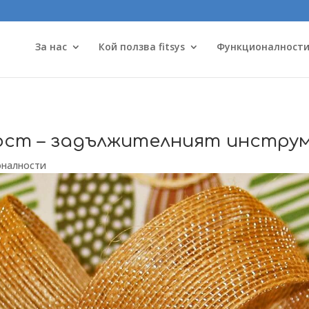
За нас
Кой ползва fitsys
Функционалност
ст – задължителният инструм
оналности