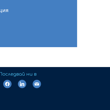
ция
Последвай ни в
facebook
linkedin
mail