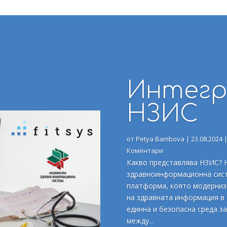
Интегр
НЗИС
от
Petya Bambova
|
23.08.2024
Коментари
Какво представлява НЗИС? 
здравноинформационна сист
платформа, която модерниз
на здравната информация в 
единна и безопасна среда з
между...