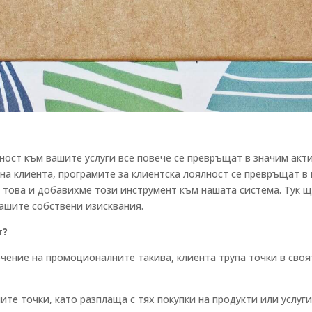
ост към вашите услуги все повече се превръщат в значим актив
на клиента, програмите за клиентска лоялност се превръщат в
 това и добавихме този инструмент към нашата система. Тук 
вашите собствени изисквания.
т?
ключение на промоционалните такива, клиента трупа точки в св
те точки, като разплаща с тях покупки на продукти или услуги