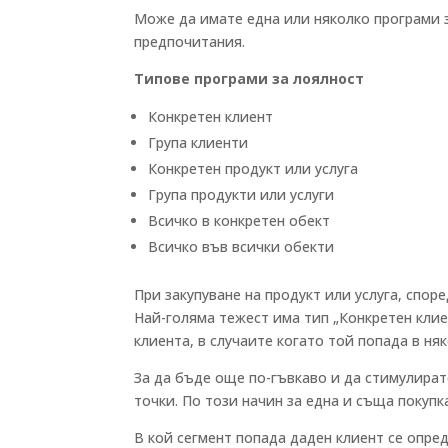
Може да имате една или няколко програми з
предпочитания.
Типове програми за лоялност
Конкретен клиент
Група клиенти
Конкретен продукт или услуга
Група продукти или услуги
Всичко в конкретен обект
Всичко във всички обекти
При закупуване на продукт или услуга, спор
Най-голяма тежест има тип „Конкретен клиен
клиента, в случаите когато той попада в ня
За да бъде още по-гъвкаво и да стимулира
точки. По този начин за една и съща покупк
В кой сегмент попада даден клиент се опред