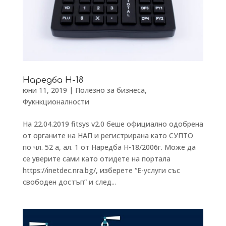
Наредба Н-18
юни 11, 2019
|
Полезно за бизнеса
,
Фукнкционалности
На 22.04.2019 fitsys v2.0 беше официално одобрена
от органите на НАП и регистрирана като СУПТО
по чл. 52 а, ал. 1 от Наредба Н-18/2006г. Може да
се уверите сами като отидете на портала
https://inetdec.nra.bg/, изберете “Е-услуги със
свободен достъп” и след...