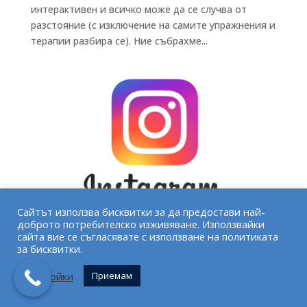
интерактивен и всичко може да се случва от
разстояние (с изключение на самите упражнения и
терапии разбира се). Ние събрахме...
Сайтът използва бисквитки за да предостави най-
доброто потребителско изживяване. Използвайки
сайта вие се съгласявате с използване на политиката
Многоликият Instagram в помощ на
за бисквитки.
вашия клуб
юни 11, 2019
|
Естетика и дерматология
,
Полезно
Настройки
Приемам
за бизнеса
,
Салони и СПА
,
Спортни клубове и йога