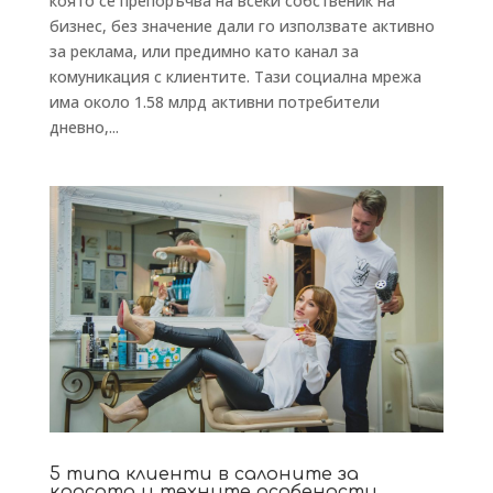
която се препоръчва на всеки собственик на
бизнес, без значение дали го използвате активно
за реклама, или предимно като канал за
комуникация с клиентите. Тази социална мрежа
има около 1.58 млрд активни потребители
дневно,...
5 типа клиенти в салоните за
красота и техните особености