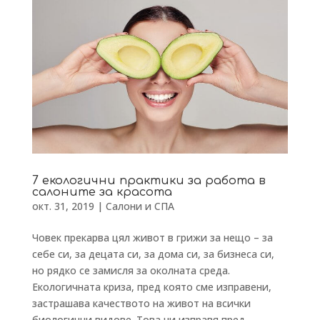
7 екологични практики за работа в
салоните за красота
окт. 31, 2019
|
Салони и СПА
Човек прекарва цял живот в грижи за нещо – за
себе си, за децата си, за дома си, за бизнеса си,
но рядко се замисля за околната среда.
Екологичната криза, пред която сме изправени,
застрашава качеството на живот на всички
биологични видове. Това ни изправя пред...